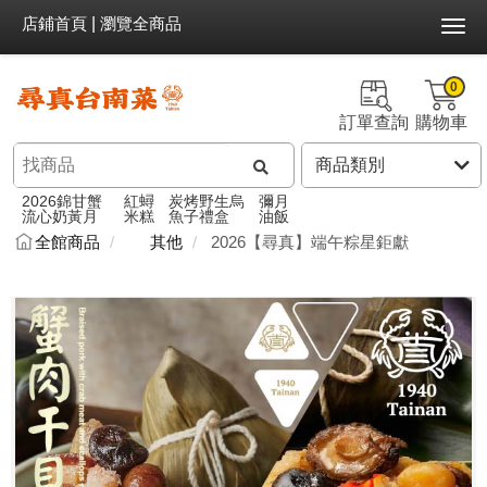
店鋪首頁
|
瀏覽全商品
0
訂單查詢
購物車
2026錦甘蟹
紅蟳
炭烤野生烏
彌月
流心奶黃月
米糕
魚子禮盒
油飯
全館商品
其他
2026【尋真】端午粽星鉅獻