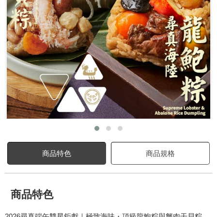
商品特色
商品規格
商品特色
2026尋真端午雙星鉅獻｜極致海味・頂級龍鮑粽與蟹肉干貝粽