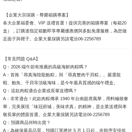
【企業大宗採購・尊榮箱購專案】
各大企業福委會、VIP 送禮首選！提供完善的箱購專案（每箱20
盒），訂購達指定箱數即享專屬優惠價與多點免運服務，為您做
足面子與裡子。企業大量採購另請電洽06-2256789
【常見問題 Q&A】
Q：2026 端午節有推薦的高級海鮮肉粽嗎？
A：首推「尋真海陸龍鮑粽」與「尋真蟹肉干貝粽」。嚴選龍
蝦、鮑魚、干貝等頂級海味，是今年最具質感的端午禮盒。
Q：這款肉粽適合企業或長輩送禮嗎？
A：非常適合！此款肉粽傳承 1940 年台南筵席風華，用料極致奢
華，完美展現「味冠府城，美味求真」的精神，是企業送禮與孝
敬長輩的體面首選。企業大量採購另請電洽06-2256789
Q：預購商品何時出貨？
A：為確保最高品質，預購訂單將於 5 月 1 日起，依順序安排低