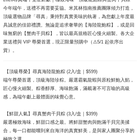
今年端午，送禮不再需要妥協。米其林指南推薦團隊傾力打造，
頂級選物品牌「尋真」秉持對真實美味的執著，為您獻上年度最
具誠意的佳節禮讚。無論是追求奢華的【海陸龍鮑粽】，或是回
味無窮的【蟹肉干貝粽】，皆以最高規格匠心慢火細製。各大企
業送禮與 VIP 尊榮首選，現正限量預購中（⚠️5/1 起依序出
貨）。
【頂級尊榮】尋真海陸龍鮑粽 (2入/盒｜$599)
端午尊榮首選，頂級海陸珍粽。嚴選霸氣龍蝦與原粒鮮鮑入餡，
匠心慢火細製。粽香醇厚、海味飽滿，滿載著不可言喻的高級
感，為端午獻上最體面的味覺心意。
【鮮甜人氣】尋真蟹肉干貝粽 (3入/盒｜$399)
嚴選極致海味，鮮甜口感之最。將鮮甜蟹肉與飽滿干貝完美揉
合，每一口都能嚐到來自海洋的真實鮮美，是與家人團聚分享的
極致之選。