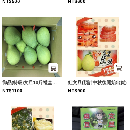
皮）但依舊好吃喲～😋
NT$500
NT$600
御品(特級)文旦10斤禮盒
紅文旦(預計中秋後開始出貨)
15~24粒
NT$1100
NT$900