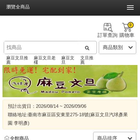
瀏覽全商品
0
訂單查詢
購物車
麻豆文旦推
麻豆文旦老
麻豆文
文旦推
薦
欉
旦
薦
預計出貨日：2026/08/14 ~ 2026/09/06
聯絡地址:臺南市麻豆區安東里275-18號(麻豆文旦汽球彥果
園 李明彥)
全館商品