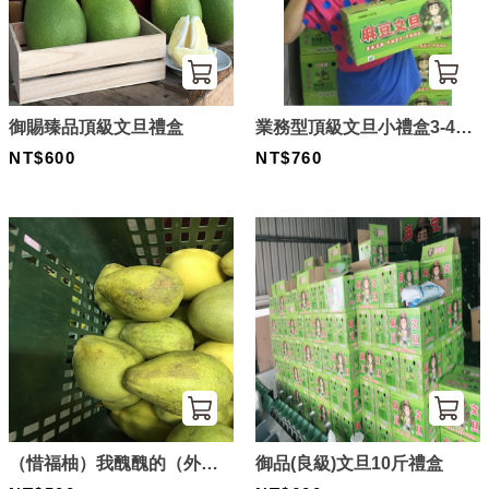
御賜臻品頂級文旦禮盒
業務型頂級文旦小禮盒3-4粒
NT$600
裝
NT$760
（惜福柚）我醜醜的（外
御品(良級)文旦10斤禮盒