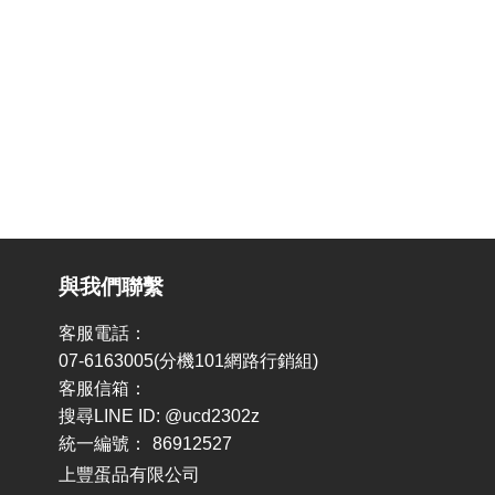
與我們聯繫
客服電話：
07-6163005(分機101網路行銷組)
客服信箱：
搜尋LINE ID: @ucd2302z
統一編號：
86912527
上豐蛋品有限公司