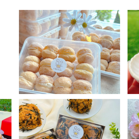
【 肉鬆芋泥球 】
看更多