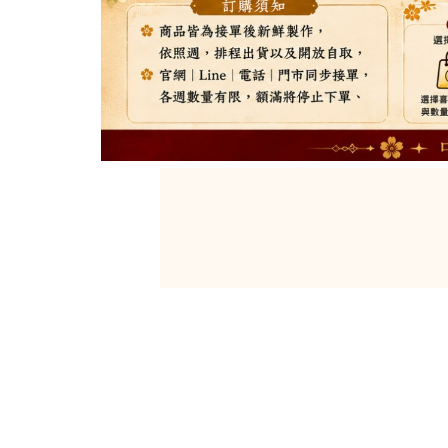
【 歡迎加入 】
官方Line @eny5051t
看更多