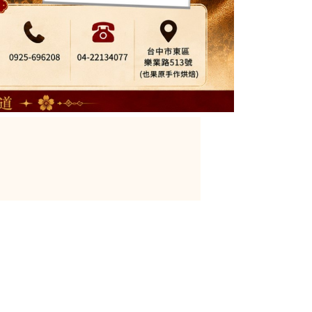
【 菲傭蛋黃酥 】
看更多