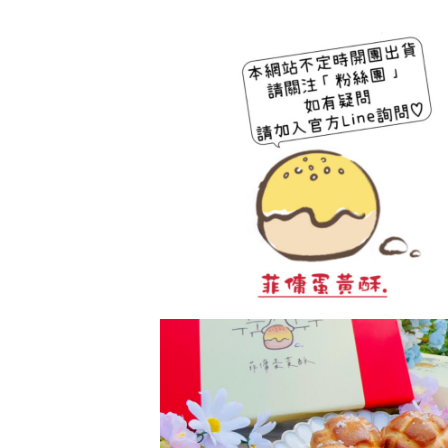
【 菠蘿蛋黃酥 】
看更多