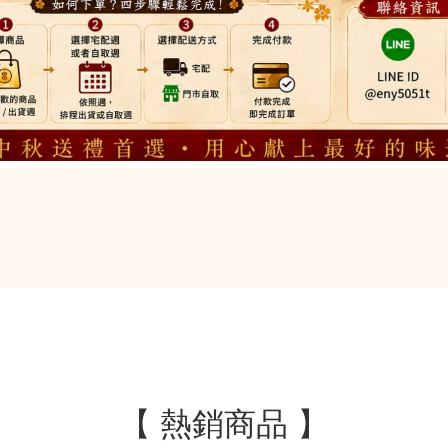
【 貴婦點點心】
看更多
【 熱銷商品 】