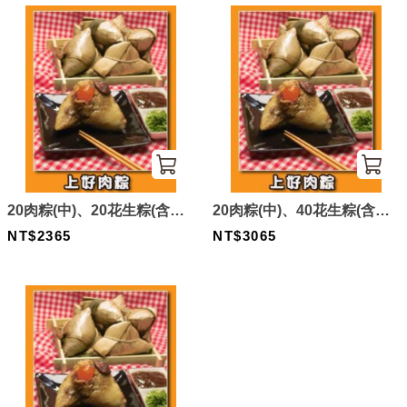
20肉粽(中)、20花生粽(含運)
20肉粽(中)、40花生粽(含運)
組合
NT$2365
組合
NT$3065