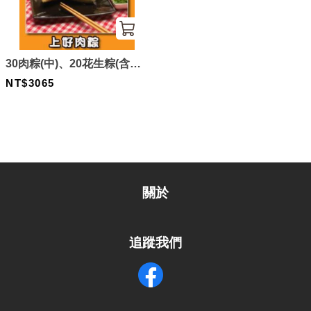
30肉粽(中)、20花生粽(含運)
組合
NT$3065
關於
追蹤我們