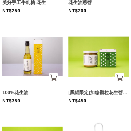
美好手工牛軋糖-花生
花生油蔥醬
NT$250
NT$200
100%花生油
[黑貓限定]加糖顆粒花生醬Ｘ
NT$350
2
NT$450