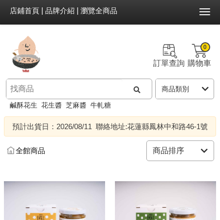
店鋪首頁
|
品牌介紹
|
瀏覽全商品
0
訂單查詢
購物車
鹹酥花生
花生醬
芝麻醬
牛軋糖
預計出貨日：2026/08/11
聯絡地址:花蓮縣鳳林中和路46-1號
全館商品