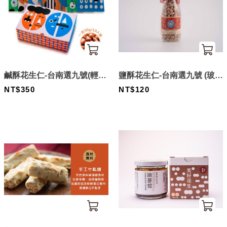
鹹酥花生仁-台南選九號(輕巧
鹽酥花生仁-台南選九號 (玻璃
包盒裝30g/10入)
NT$350
罐裝)
NT$120