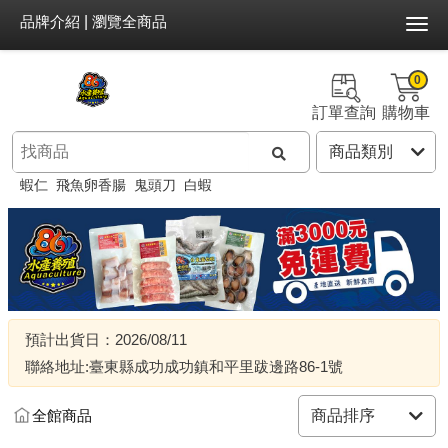
品牌介紹
|
瀏覽全商品
0
訂單查詢
購物車
蝦仁
飛魚卵香腸
鬼頭刀
白蝦
預計出貨日：2026/08/11
聯絡地址:臺東縣成功成功鎮和平里跋邊路86-1號
全館商品