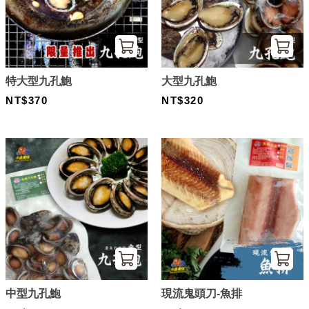
特大型九孔鮑
大型九孔鮑
NT$370
NT$320
中型九孔鮑
現流鬼頭刀-魚排